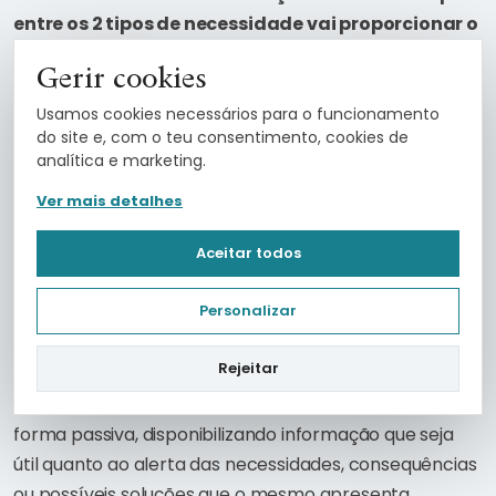
entre os 2 tipos de necessidade vai proporcionar o
aumento dos resultados de forma sustentada e
Gerir cookies
contínua
. No fundo, um dos grandes desafios que
qualquer vendedor, mas também das suas
Usamos cookies necessários para o funcionamento
do site e, com o teu consentimento, cookies de
organizações, enfrentam constantemente.
analítica e marketing.
Escolhendo a melhor abordagem para
Ver mais detalhes
prospeção: ativa ou passiva?
Aceitar todos
Aqui poderemos considerar formas diferentes para
Personalizar
este trabalho: de forma ativa em que somos nós que
procuramos, analisamos, selecionamos e
Rejeitar
apresentamos, correndo o risco da nossa análise ou
apresentação falhar aos olhos do contacto. Ou de
forma passiva, disponibilizando informação que seja
útil quanto ao alerta das necessidades, consequências
ou possíveis soluções que o mesmo apresenta,