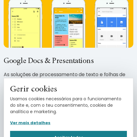
Google Docs & Presentations
As soluções de processamento de texto e folhas de
cálculo da
Google
são uma excelente alternativa para
Gerir cookies
criar documentos partilháveis e com qualidade. Com
Usamos cookies necessários para o funcionamento
ferramentas evoluídas, como ditar texto, fórmulas
do site e, com o teu consentimento, cookies de
automáticas, suplementos, entre outras, estão à
analítica e marketing.
altura de qualquer outro editor, sendo até superiores
Ver mais detalhes
em muitas funções.