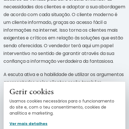
necessidades dos clientes e adaptar a sua abordagem
de acordo com cada situação. O cliente moderno é
um cliente informado, graças ao acesso fácil a
informações na internet. Isso torna os clientes mais
exigentes e críticos em relação às soluções que estão
sendo oferecidas. O vendedor terá aqui um papel
interventivo no sentido de garantir através da sua
confiança a informação verdadeira da fantasiosa.
A escuta ativa e a habilidade de utilizar os argumentos
apresentados pelos clientes serão também
fundamentais para fechar as vendas com sucesso.
Gerir cookies
Quando um cliente percebe que as suas necessidades
Usamos cookies necessários para o funcionamento
foram compreendidas e que a solução proposta vai de
do site e, com o teu consentimento, cookies de
encontro a essas necessidades, a probabilidade de
analítica e marketing.
concretizar a venda aumenta significativamente.
Ver mais detalhes