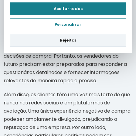
Clientes Informados e Exigentes
Aceitar todos
A disponibilidade de informações torna os clientes
Personalizar
mais informados e, consequentemente, mais
exigentes. Eles pesquisam produtos, comparam
Rejeitar
preços e conferem avaliações antes de tomar
decisões de compra. Portanto, os vendedores do
futuro precisam estar preparados para responder a
questionários detalhados e fornecer informações
relevantes de maneira rápida e precisa.
Além disso, os clientes têm uma voz mais forte do que
nunca nas redes sociais e em plataformas de
avaliação. Uma única experiência negativa de compra
pode ser amplamente divulgada, prejudicando a
reputação de uma empresa. Por outro lado,
experiências particulares positivas podem ser