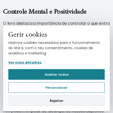
Controle Mental e Positividade
O livro destaca a importância de controlar o que entra
em nossa mente, filtrando informações negativas e
Gerir cookies
focando na positividade. Essa mentalidade otimista
Usamos cookies necessários para o funcionamento
influencia diretamente a realidade que desejamos
do site e, com o teu consentimento, cookies de
alcançar. Frases inspiradoras ao longo do livro
analítica e marketing.
reforçam esse poder do pensamento e da intenção
Ver mais detalhes
para moldar as experiências e transformação.
Aceitar todos
Recursos Valiosos: Anexos e Guias
Personalizar
Os anexos do livro oferecem recursos valiosos para
aprimorar as habilidades de vendas. A “Lista de
Rejeitar
Desculpas” alerta sobre as armadilhas mentais que
nos podem impedir de alcançar os nossos objetivos.