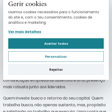
Gerir cookies
problemas até então graves.
Usamos cookies necessários para o funcionamento
do site e, com o teu consentimento, cookies de
Ferramentas
analítica e marketing.
Ver mais detalhes
Existem ferramentas disponíveis na internet que são
gratuitas, intuitivas e fáceis de aplicar. Existem
Aceitar todos
também treinos para melhorar a comunicação e
cursos online com tutores para suporte. Por último,
Personalizar
existem consultorias que trabalham como
facilitadoras no processo de autodesenvolvimento e
Rejeitar
formação de líderes. Estas desenvolvem uma
comunicação empresarial assertiva e uma presença
mais robusta junto aos liderados.
Quem investe busca o retorno do seu capital. Quem
trabalha busca, não apenas sustento, mas, propósito
e satisfação no trabalho que executa. Uma conta que,