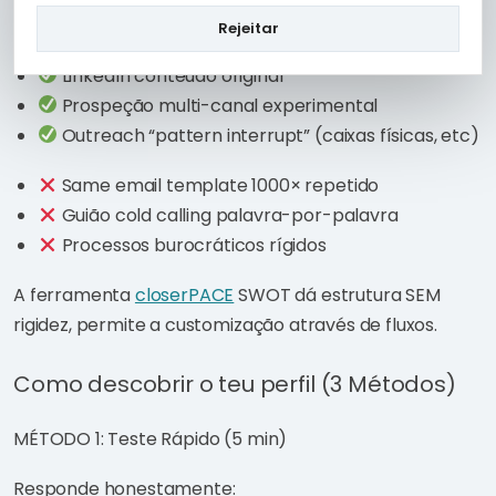
Rejeitar
Campanhas criativas (vídeos, GIFs, memes B2B)
LinkedIn conteúdo original
Prospeção multi-canal experimental
Outreach “pattern interrupt” (caixas físicas, etc)
Same email template 1000× repetido
Guião cold calling palavra-por-palavra
Processos burocráticos rígidos
A ferramenta
closerPACE
SWOT dá estrutura SEM
rigidez, permite a customização através de fluxos.
Como descobrir o teu perfil (3 Métodos)
MÉTODO 1: Teste Rápido (5 min)
Responde honestamente: