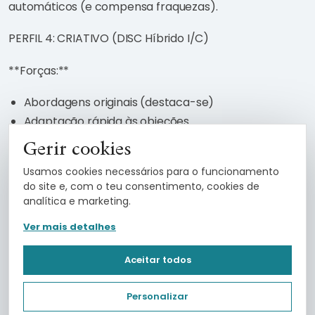
automáticos (e compensa fraquezas).
PERFIL 4: CRIATIVO (DISC Híbrido I/C)
**Forças:**
Abordagens originais (destaca-se)
Adaptação rápida às objeções
Mensagens memoráveis
Gerir cookies
Storytelling persuasivo
Usamos cookies necessários para o funcionamento
do site e, com o teu consentimento, cookies de
**Fraquezas:**
analítica e marketing.
Scripts rígidos que sufocam
Ver mais detalhes
Processos repetitivos que entediam
A consistência flutua (inspiração-dependente)
Aceitar todos
Pode dispersar (múltiplas ideias simultâneas)
Personalizar
**Prospeção Ideal:**