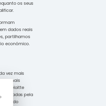
nquanto os seus
ificar.
sformam
 em dados reais
s, partilhamos
rio económico.
da vez mais
ou-se mais
 da Deloitte
luenciadas pela
o
sticas do