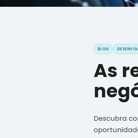
BLOG
DESENVOL
As r
negó
Descubra co
oportunidade