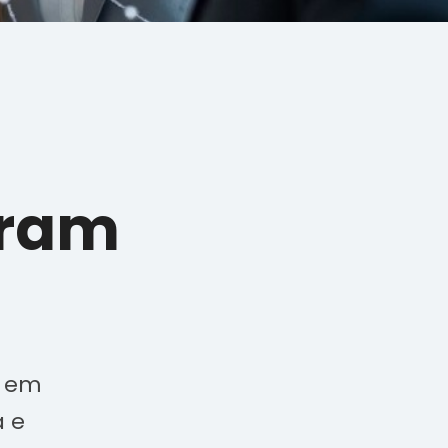
eram
s em
a e