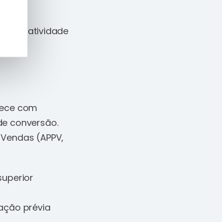
as uma atividade
elece com
de conversão.
 Vendas (APPV,
superior
ação prévia