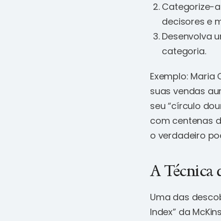
Categorize-as
decisores e 
Desenvolva u
categoria.
Exemplo: Maria 
suas vendas aum
seu “círculo dou
com centenas d
o verdadeiro po
A Técnica 
Uma das descober
Index” da McKin