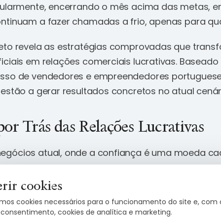
gularmente, encerrando o mês acima das metas, e
ntinuam a fazer chamadas a frio, apenas para qual
leto revela as estratégias comprovadas que tran
iciais em relações comerciais lucrativas. Baseado
esso de vendedores e empreendedores portuguese
 estão a gerar resultados concretos no atual cená
por Trás das Relações Lucrativas
egócios atual, onde a confiança é uma moeda ca
cidade de estabelecer relações significativas torn
unca. A ciência confirma esta intuição: um relatório
rir cookies
rou que decisões de compra B2B são 43% mais inf
mos cookies necessários para o funcionamento do site e, com 
lação do que por fatores como preço ou caracterí
 consentimento, cookies de analítica e marketing.