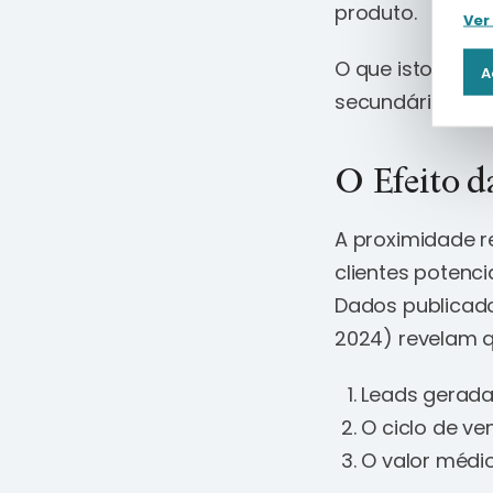
produto.
Ver
O que isto signi
A
secundária – é o
O Efeito d
A proximidade r
clientes potenc
Dados publicado
2024) revelam q
Leads gerada
O ciclo de v
O valor médi