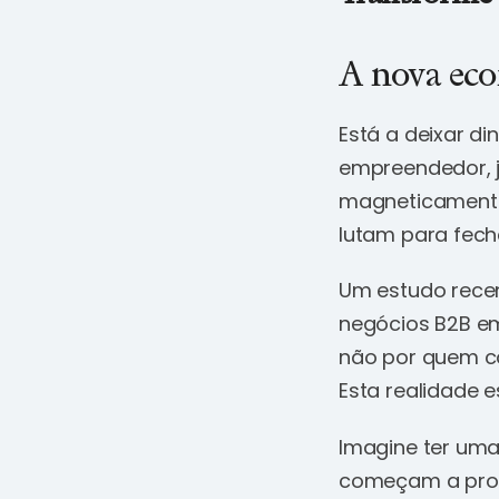
A nova eco
Está a deixar d
empreendedor, j
magneticamente 
lutam para fech
Um estudo recen
negócios B2B em
não por quem c
Esta realidade 
Imagine ter uma
começam a procu