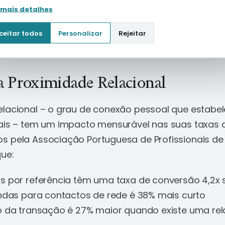
 mais detalhes
fica para si? Simples: cultivar relações não é apen
ceitar todos
Personalizar
Rejeitar
 principal motor do seu negócio.
a Proximidade Relacional
elacional – o grau de conexão pessoal que estab
iais – tem um impacto mensurável nas suas taxas 
s pela Associação Portuguesa de Profissionais de
ue:
s por referência têm uma taxa de conversão 4,2x 
endas para contactos de rede é 38% mais curto
o da transação é 27% maior quando existe uma rel