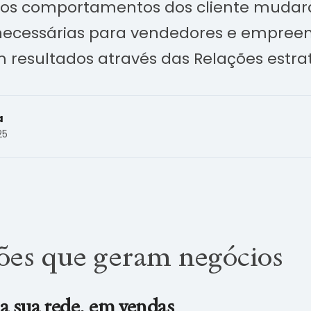
os comportamentos dos cliente muda
 necessárias para vendedores e empree
resultados através das Relações estrat
a
25
ções que geram negócios
a sua rede, em vendas