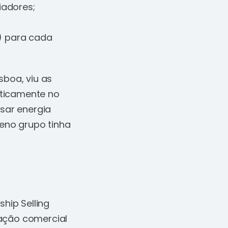
iadores;
) para cada
sboa, viu as
aticamente no
rsar energia
eno grupo tinha
hip Selling
lação comercial