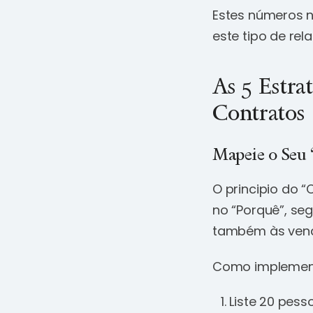
Estes números n
este tipo de rel
As 5 Estra
Contratos
Mapeie o Seu 
O principio do “
no “Porquê”, se
também às vend
Como implemen
Liste 20 pess