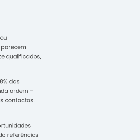
 ou
s parecem
e qualificados,
78% dos
unda ordem –
s contactos.
ortunidades
do referências