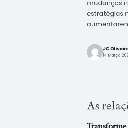
mudanças n
estratégias
aumentarem 
JC Oliveir
14 Março 20
As rela
Transforme 