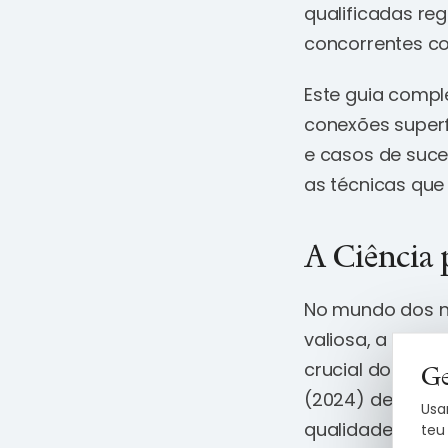
qualificadas re
concorrentes co
Este guia comp
conexões superf
e casos de suc
as técnicas que
A Ciência 
No mundo dos n
valiosa, a capa
crucial do que n
Ge
(2024) demonst
Usa
qualidade da re
teu