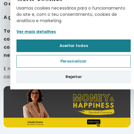
O empreendedor tem a visão e é emocional.
Usamos cookies necessários para o funcionamento
do site e, com o teu consentimento, cookies de
A gestão tem o conhecimento e é racional.
analítica e marketing.
Todos os empreendedores/empresários que
Ver mais detalhes
consigam fazer com que estes dois polos, visão e
Aceitar todos
conhecimento, caminhem juntos, terão um
negócio de sucesso e sairão os dois ganhadores.
Personalizar
E não se esqueça do nosso lema, Money & Happiness
caminham juntos rumo ao sucesso do seu negócio.
Rejeitar