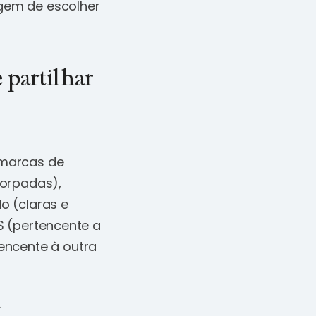
agem de escolher
 partilhar
 marcas de
corpadas),
o (claras e
 S (pertencente a
encente à outra
.