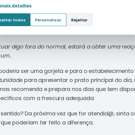
 mais detalhes
 apresente uma sugestão ou, já sabem o que vão 
ceitar todos
Personalizar
Rejeitar
ta, o nome estará bordado no crachá ou numa t-shi
o café/restaurante).
uar algo fora do normal, estará a obter uma rea
mum.
poderia ser uma gorjeta e para o estabelecimento 
nidade para apresentar o prato principal do dia
nas recomenda e prepara nos dias que tem dispon
pecíficos com a frescura adequada.
 sentido? Da próxima vez que for atendid@, sinta o
que poderiam ter feito a diferença.