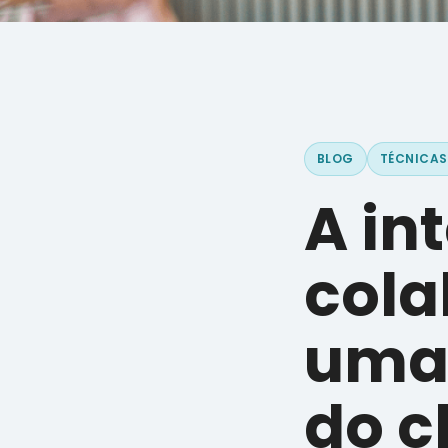
BLOG
TÉCNICAS
A in
cola
uma 
do c