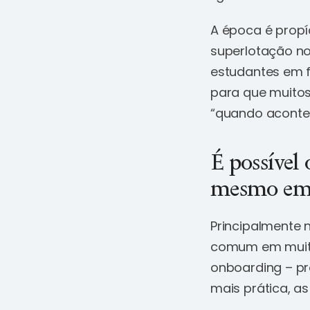
A época é propí
superlotação no
estudantes em fé
para que muito
“quando acontec
É possível 
mesmo em c
Principalmente 
comum em muita
onboarding – pr
mais prática, a