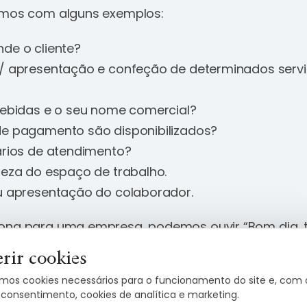
emos com alguns exemplos:
de o cliente?
/ apresentação e confeção de determinados serv
bebidas e o seu nome comercial?
e pagamento são disponibilizados?
ários de atendimento?
peza do espaço de trabalho.
u apresentação do colaborador.
ona para uma empresa, podemos ouvir “Bom dia, t
 JC, em que posso servi-lo?”.
rir cookies
mos cookies necessários para o funcionamento do site e, com 
o num café poderia ser: “Olá, bem-vindos ao no
 consentimento, cookies de analítica e marketing.
endidos na sala ou na esplanada?