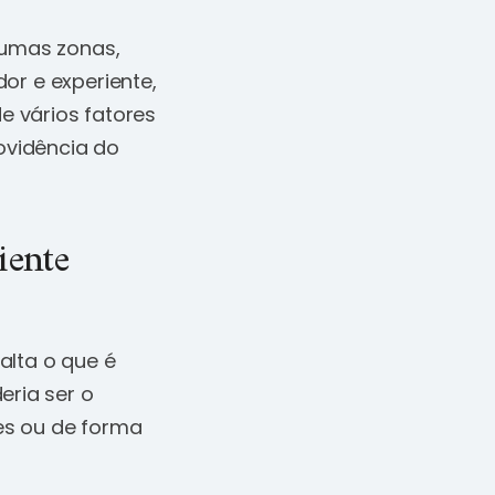
gumas zonas,
or e experiente,
e vários fatores
ovidência do
iente
alta o que é
ria ser o
es ou de forma