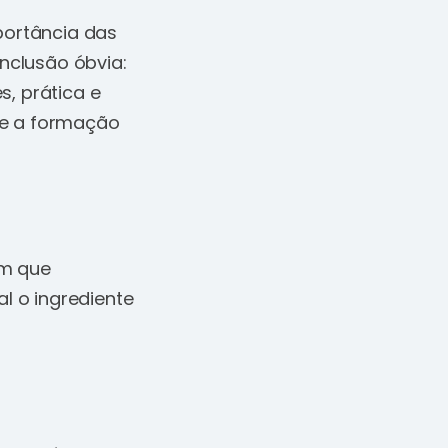
portância das
nclusão óbvia:
s, prática e
de a formação
em que
 o ingrediente