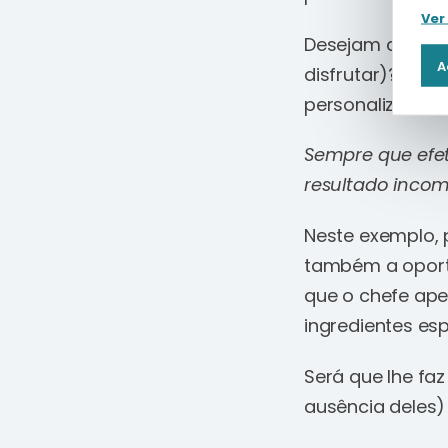
Ver
Desejam que vos
A
disfrutar)? (No
personalizada d
Sempre que efet
resultado inco
Neste exemplo, 
também a oportu
que o chefe ape
ingredientes es
Será que lhe faz
ausência deles) 