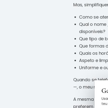
Mas, simplifiqu
Como se aten
Qual o nome 
disponíveis?
Que tipo de 
Que formas d
Quais os hor
Aspeto e lim
Uniforme e o
Quando se telef
—, o meu nome é
Ge
Usa
A mesma situaçã
teu
preferem ser at