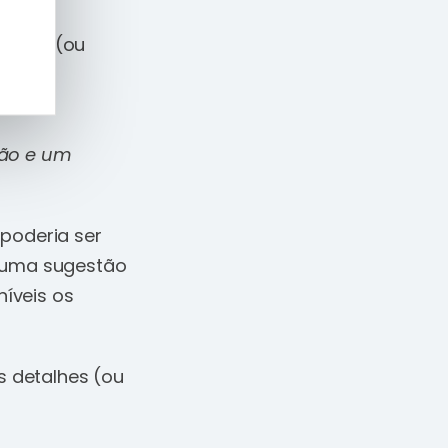
pedir (ou
rt
ção e um
poderia ser
, uma sugestão
íveis os
s detalhes (ou