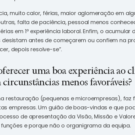
cia, muito calor, férias, maior aglomeração em al
utras, falta de paciência, pessoal menos conheced
rias em 1º experiência laboral. Enfim, o acumular d
s desistam antes de começarem ou confiem na pr
er, depois resolve-se”.
oferecer uma boa experiência ao cl
ircunstâncias menos favoráveis?
na restauração (pequenas e microempresas), faz f
s empresas. Um guião de boas-vindas e que pode
ocesso de apresentação da Visão, Missão e Valor
s funções e porque não o organigrama da equipa.