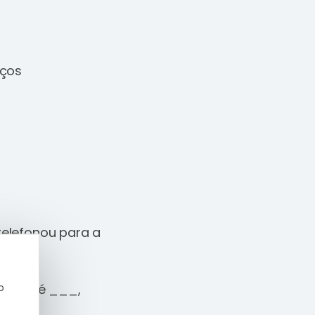
iços
elefonou para a
o
sso café ___,