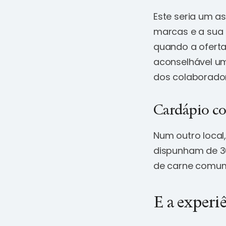
Este seria um a
marcas e a sua 
quando a oferta
aconselhável um
dos colaborador
Cardápio c
Num outro local
dispunham de 30
de carne comum 
E a experiê