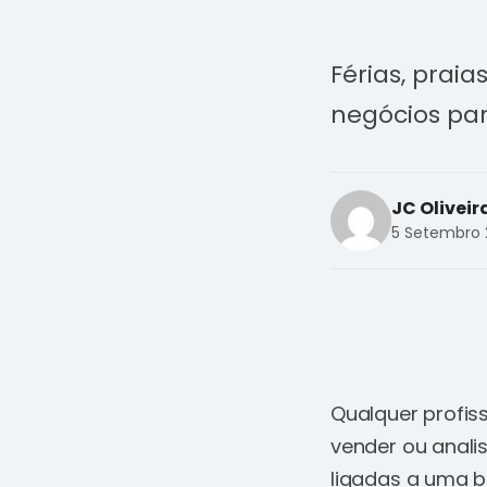
Férias, prai
negócios par
JC Oliveir
5 Setembro 
Qualquer profis
vender ou anali
ligadas a uma bo