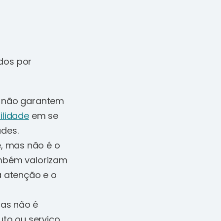
dos por
s não garantem
ilidade
em se
ades.
, mas não é o
ambém valorizam
a atenção e o
mas não é
uto ou serviço