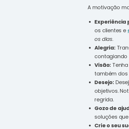
A motivação man
Experiência 
os clientes e
os dias
.
Alegria:
Trans
contagiando o
Visão:
Tenha 
também dos b
Desejo:
Desej
objetivos. N
regrida.
Gozo de ajud
soluções que
Crie o seu s