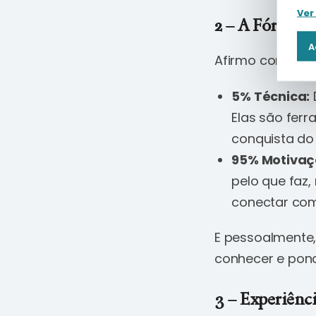
Ver
2 – A Fórmula
A
Afirmo com con
5% Técnica:
Elas são ferr
conquista do 
95% Motivaç
pelo que faz,
conectar com 
E pessoalmente,
conhecer e pond
3 – Experiênci