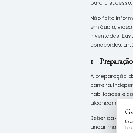
para o sucesso.
Não falta infor
em áudio, vídeo
inventadas. Ex
concebidos. Ent
1 – Preparação
A preparação d
carreira. Indep
habilidades e c
alcançar result
Ge
Beber da experi
Usa
andar mais rápi
teu