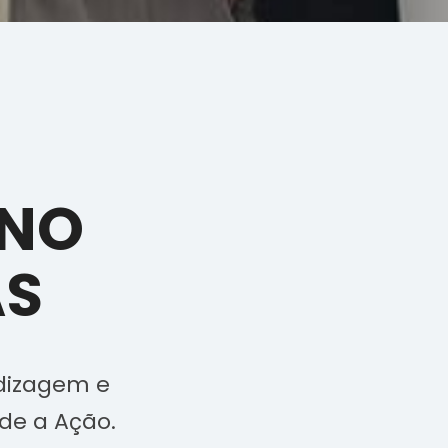
 NO
AS
ndizagem e
de a Ação.