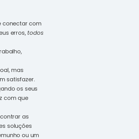
se conectar com
us erros,
todos
rabalho,
soal, mas
 satisfazer.
çando os seus
az com que
ncontrar as
es soluções
temunho ou um