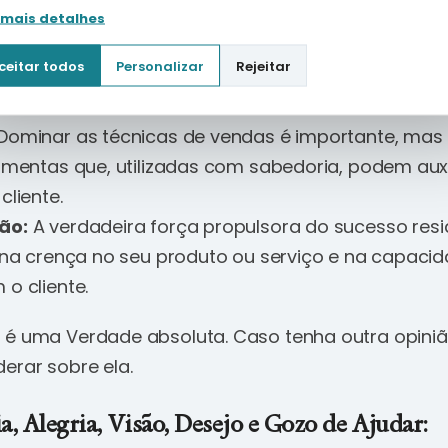
 mais detalhes
 do Sucesso: Técnica + Motivação
ceitar todos
Personalizar
Rejeitar
vicção que o sucesso em vendas é uma soma de f
Dominar as técnicas de vendas é importante, mas n
amentas que, utilizadas com sabedoria, podem auxi
cliente.
ão:
A verdadeira força propulsora do sucesso resi
 na crença no seu produto ou serviço e na capaci
o cliente.
 é uma Verdade absoluta. Caso tenha outra opini
erar sobre ela.
a, Alegria, Visão, Desejo e Gozo de Ajudar: