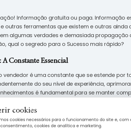
mação! Informação gratuita ou paga. Informação esc
 e outras ferramentas que existem e outras ainda 
istem algumas verdades e demasiada propagação 
ão, qual o segredo para o Sucesso mais rápido?
: A Constante Essencial
o vendedor é uma constante que se estende por t
endentemente do seu nível de experiência, aprimora
onhecimentos é fundamental para se manter compe
ados consistentes.
rir cookies
ência e do conhecimento disponível é parte desse
mos cookies necessários para o funcionamento do site e, com 
do.
 consentimento, cookies de analítica e marketing.