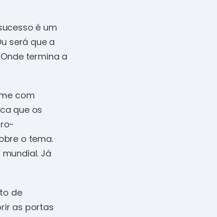
 sucesso é um
Ou será que a
 Onde termina a
i-me com
ica que os
rro-
obre o tema.
 mundial. Já
to de
ir as portas