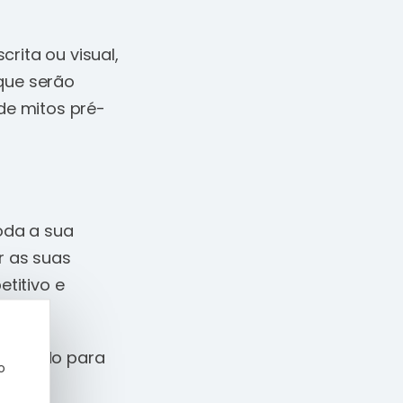
rita ou visual,
que serão
de mitos pré-
oda a sua
r as suas
titivo e
 segredo para
o