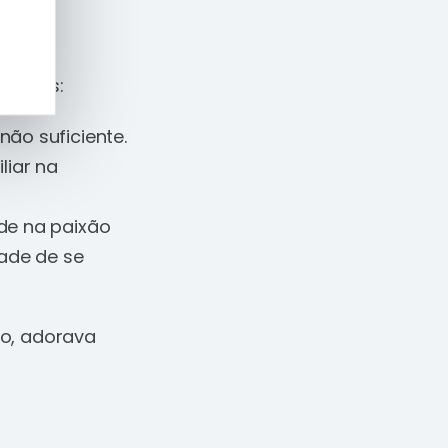
atores:
ão suficiente.
liar na
de na paixão
dade de se
ão, adorava