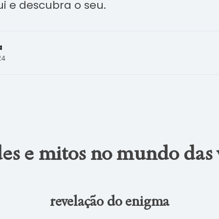
i e descubra o seu.
a
24
es e mitos no mundo das 
revelação do enigma